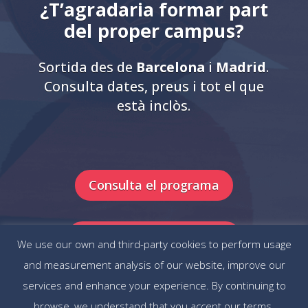
¿T’agradaria formar part
del proper campus?
Sortida des de
Barcelona
i
Madrid
.
Consulta dates, preus i tot el que
està inclòs.
Consulta el programa
Contacta amb nosaltres
We use our own and third-party cookies to perform usage
and measurement analysis of our website, improve our
services and enhance your experience. By continuing to
browse, we understand that you accept our terms.
Documentació
Política de privacitat i cookies