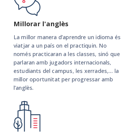
BIU CAMP
Campus de bàsquet i anglès per a joves
Millorar l'anglès
de 13 a 18 anys
📅 Dates 2k26:
17 Juliol – 5 Agost
La millor manera d’aprendre un idioma és
viatjar a un país on el practiquin. No
només practicaran a les classes, sinó que
parlaran amb jugadors internacionals,
estudiants del campus, les xerrades,… la
Consulta el nostre
millor oportunitat per progressar amb
programa
l’anglès.
Contacta amb nosaltres