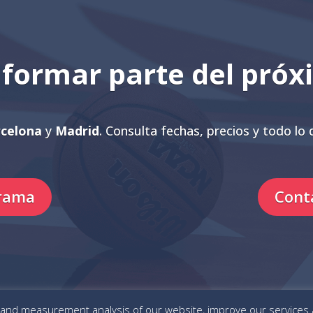
a formar parte del pró
celona
y
Madrid
. Consulta fechas, precios y todo lo 
grama
Cont
 and measurement analysis of our website, improve our services 