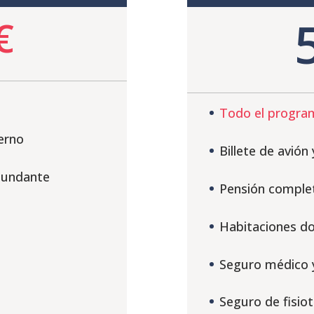
€
Todo el progra
terno
Billete de avión
bundante
Pensión comple
Habitaciones do
Seguro médico y
Seguro de fisio