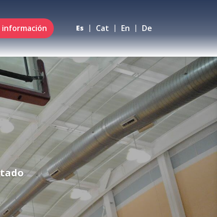
r información
Cat
En
De
Es
itado