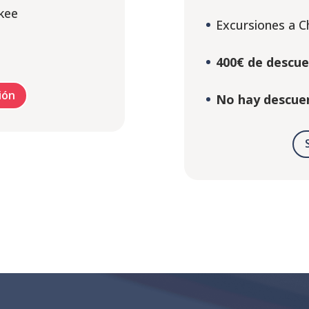
kee
Excursiones a C
400€ de descu
ión
No hay descuen