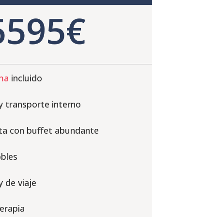
5595€
ma
incluido
 y transporte interno
ta con buffet abundante
bles
 de viaje
terapia