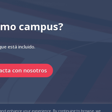
ximo campus?
que está incluido.
acta con nosotros
and enhance your experience. By continuing to browse, we