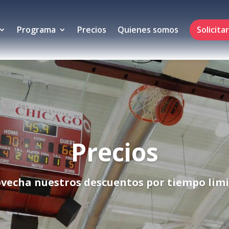
Programa
Precios
Quienes somos
Solicita
Precios
vecha nuestros descuentos por tiempo lim