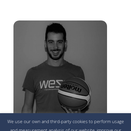
We use our own and third-party cookies to perform usage
Hèctor Pardo
and measurement analysis of our website, improve our